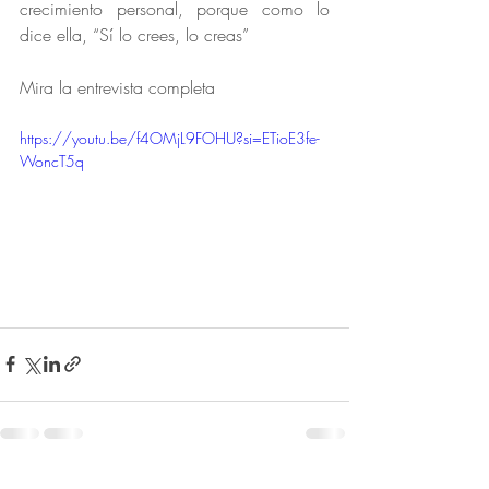
crecimiento personal, porque como lo 
dice ella, “Sí lo crees, lo creas”
Mira la entrevista completa 
https://youtu.be/f4OMjL9FOHU?si=ETioE3fe-
WoncT5q
Ver todo