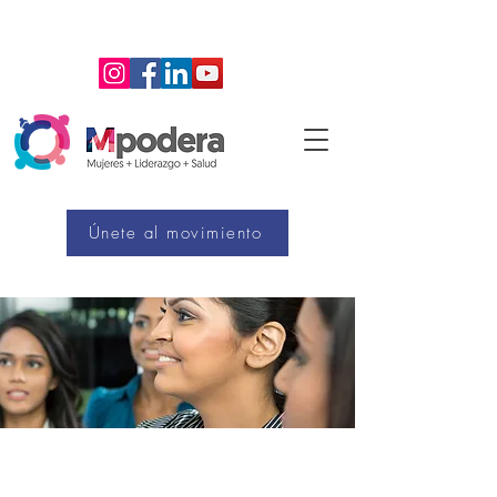
¡
Te Empodera!
Mpodera
Únete al movimiento
¿Cómo Ser Parte de